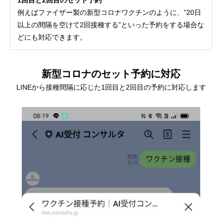
例えばファイザー製の新型コロナワクチンのように、”20日
以上の間隔を空けて2回接種する”といった予約をする場合な
どにも対応できます。
新型コロナのセット予約に対応
LINEから接種間隔に応じた1回目と2回目の予約に対応します